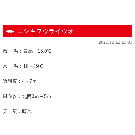
ニシキフウライウオ
2020.12.12 16:00
気 温：最高 15.0℃
水 温：18～19℃
透明度：4～7ｍ
風向き：北西3ｍ～5ｍ
天 気：晴れ