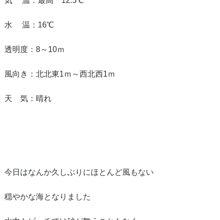
気 温：最高 12.5℃
水 温：16℃
透明度：8～10ｍ
風向き：北北東1ｍ～西北西1ｍ
天 気：晴れ
今日はなんか久しぶりにほとんど風もない
穏やかな海となりました