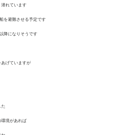
く潜れています
は船を避難させる予定です
以降になりそうです
をあげていますが
した
の環境があれば