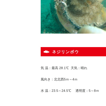
ネジリンボウ
気 温：最高 28.1℃ 天気：晴れ
風向き：北北西5ｍ～4ｍ
水 温：23.5～24.5℃ 透明度：5～8ｍ