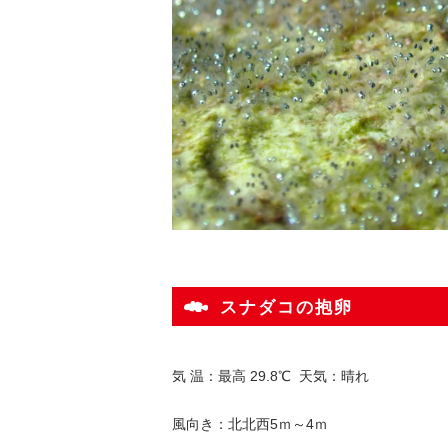
スナダコの抱卵
気 温：最高 29.8℃ 天気：晴れ
風向き：北北西5ｍ～4ｍ