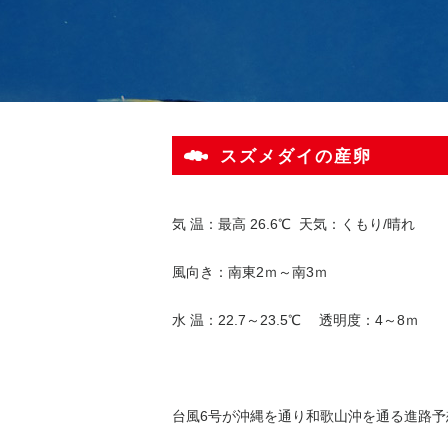
スズメダイの産卵
気 温：最高 26.6℃ 天気：くもり/晴れ
風向き：南東2ｍ～南3ｍ
水 温：22.7～23.5℃ 透明度：4～8ｍ
台風6号が沖縄を通り和歌山沖を通る進路予