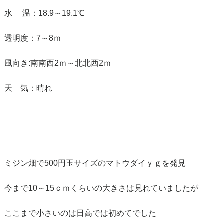
水 温：18.9～19.1℃
透明度：7～8ｍ
風向き:南南西2ｍ～北北西2ｍ
天 気：晴れ
ミジン畑で500円玉サイズのマトウダイｙｇを発見
今まで10～15ｃｍくらいの大きさは見れていましたが
ここまで小さいのは日高では初めてでした