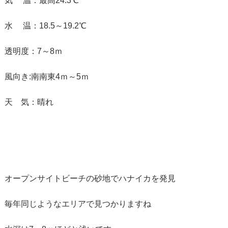
気 温：最高24.3℃
水 温：18.5～19.2℃
透明度：7～8ｍ
風向き:南南東4ｍ～5ｍ
天 気：晴れ
オープンサイトビーチの砂地でハナイカを発見
毎年同じようなエリアで見つかりますね