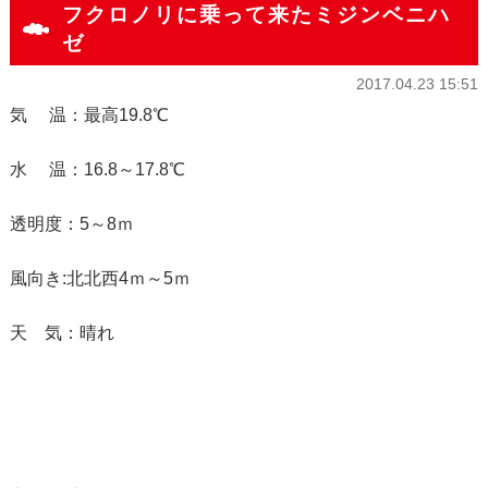
フクロノリに乗って来たミジンベニハ
ゼ
2017.04.23 15:51
気 温：最高19.8℃
水 温：16.8～17.8℃
透明度：5～8ｍ
風向き:北北西4ｍ～5ｍ
天 気：晴れ