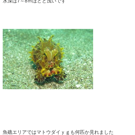
水深は7～8ｍほどと浅いです
魚礁エリアではマトウダイｙｇも何匹か見れました