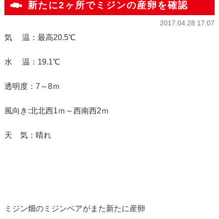
新たに2ヶ所でミジンの産卵を確認
2017.04.28 17:07
気 温：最高20.5℃
水 温：19.1℃
透明度：7～8ｍ
風向き:北北西1ｍ～西南西2ｍ
天 気：晴れ
ミジン畑のミジンペアがまた新たに産卵