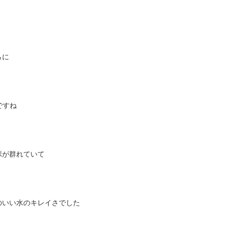
らに
ですね
ポが群れていて
のいい水のキレイさでした