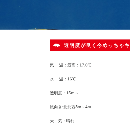
透明度が良く今めっちゃキ
気 温：最高：17.0℃
水 温：16℃
透明度：15ｍ～
風向き:北北西3m～4m
天 気：晴れ