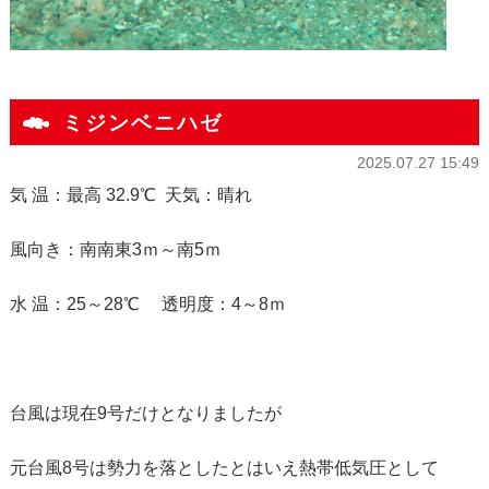
ミジンベニハゼ
2025.07.27 15:49
気 温：最高 32.9℃ 天気：晴れ
風向き：南南東3ｍ～南5ｍ
水 温：25～28℃ 透明度：4～8ｍ
台風は現在9号だけとなりましたが
元台風8号は勢力を落としたとはいえ熱帯低気圧として