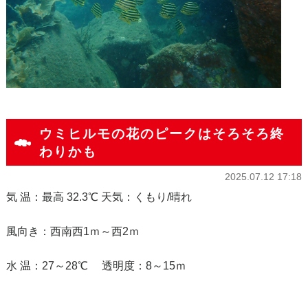
ウミヒルモの花のピークはそろそろ終
わりかも
2025.07.12 17:18
気 温：最高 32.3℃ 天気：くもり/晴れ
風向き：西南西1ｍ～西2ｍ
水 温：27～28℃ 透明度：8～15ｍ