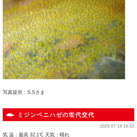
写真提供：S.Sさま
ミジンベニハゼの世代交代
2025.07.19 16:32
気 温：最高 32.1℃ 天気：晴れ