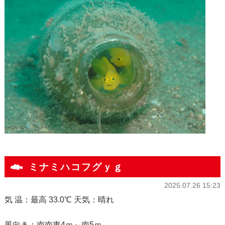
ミナミハコフグｙｇ
2025.07.26 15:23
気 温：最高 33.0℃ 天気：晴れ
風向き：南南東4ｍ～南5ｍ