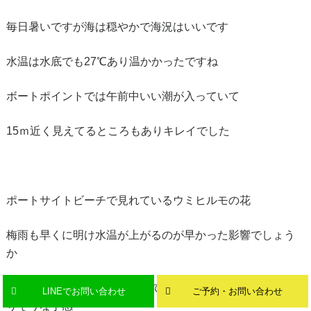
毎日暑いですが海は穏やかで海況はいいです
水温は水底でも27℃あり温かかったですね
ボートポイントでは午前中いい潮が入っていて
15ｍ近く見えてるところもありキレイでした
ポートサイトビーチで見れているウミヒルモの花
梅雨も早くに明け水温が上がるのが早かった影響でしょう
か
多くのウミヒルモが傷んできていてそろそろピークが終わ
LINEでお問い合わせ
ご予約・お問い合わせ
りそうな予感