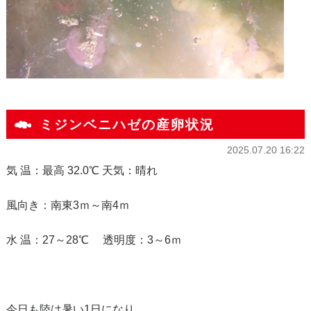
ミジンベニハゼの産卵状況
2025.07.20 16:22
気 温：最高 32.0℃ 天気：晴れ
風向き：南東3ｍ～南4ｍ
水 温：27～28℃ 透明度：3～6ｍ
今日も陸は暑い1日になり